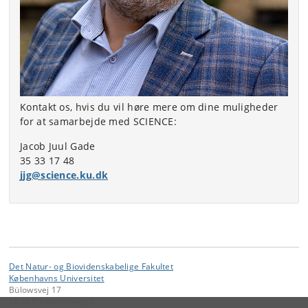
Kontakt os, hvis du vil høre mere om dine muligheder
for at samarbejde med SCIENCE:
Jacob Juul Gade
35 33 17 48
jjg@science.ku.dk
Det Natur- og Biovidenskabelige Fakultet
Københavns Universitet
Bülowsvej 17
1870 Frederiksberg C