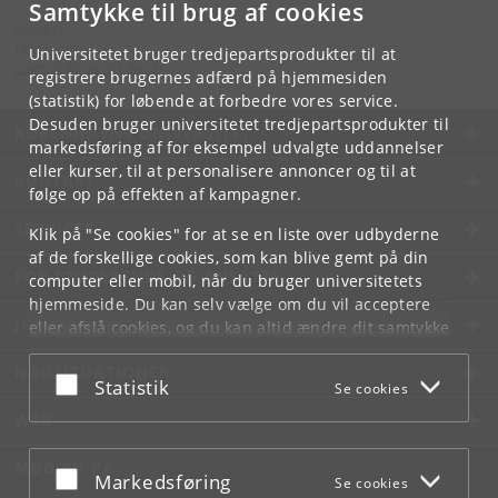
Samtykke til brug af cookies
Kontakt:
Fakultetet
Universitetet bruger tredjepartsprodukter til at
science
@
science
.
ku
.
dk
registrere brugernes adfærd på hjemmesiden
(statistik) for løbende at forbedre vores service.
Desuden bruger universitetet tredjepartsprodukter til
KØBENHAVNS UNIVERSITET
markedsføring af for eksempel udvalgte uddannelser
eller kurser, til at personalisere annoncer og til at
KONTAKT
følge op på effekten af kampagner.
SERVICES
Klik på "Se cookies" for at se en liste over udbyderne
af de forskellige cookies, som kan blive gemt på din
FOR STUDERENDE OG ANSATTE
computer eller mobil, når du bruger universitetets
hjemmeside. Du kan selv vælge om du vil acceptere
JOB OG KARRIERE
eller afslå cookies, og du kan altid ændre dit samtykke
under
Cookie- og privatlivspolitik
som du finder i
NØDSITUATIONER
bunden af hver side.
Acceptér eller afslå
Statistik
Se cookies
Googles privatlivspolitik
WEB
MØD KU PÅ
Acceptér eller afslå
Markedsføring
Se cookies