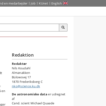
ind en medarbejder
Job
KUnet
English
Redaktion
Redaktør
Nils Koudahl
Almanakken
dt
Bülowsvej 17
1870 Frederiksberg C
nko@science.ku.dk
r
å en
De astronomiske data
er udregnet
af
Cand. scient Michael Quaade
nger