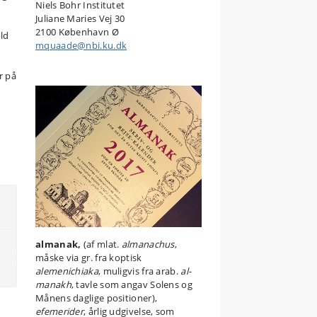
Niels Bohr Institutet
Juliane Maries Vej 30
2100 København Ø
old
mquaade@nbi.ku.dk
r på
almanak,
(af mlat.
almanachus
,
måske via gr. fra koptisk
alemenichiaka
, muligvis fra arab.
al-
manakh
, tavle som angav Solens og
Månens daglige positioner),
efemerider
, årlig udgivelse, som