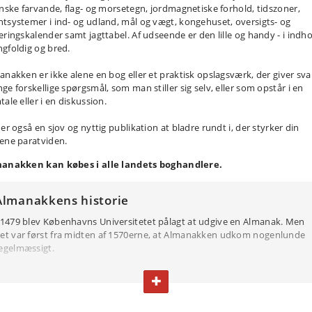
anske farvande, flag- og morsetegn, jordmagnetiske forhold, tidszoner,
tsystemer i ind- og udland, mål og vægt, kongehuset, oversigts- og
eringskalender samt jagttabel. Af udseende er den lille og handy - i indh
gfoldig og bred.
anakken er ikke alene en bog eller et praktisk opslagsværk, der giver sva
ge forskellige spørgsmål, som man stiller sig selv, eller som opstår i en
ale eller i en diskussion.
er også en sjov og nyttig publikation at bladre rundt i, der styrker din
ene paratviden.
anakken kan købes i alle landets boghandlere.
Almanakkens historie
 1479 blev Københavns Universitetet pålagt at udgive en Almanak. Men
et var først fra midten af 1570erne, at Almanakken udkom nogenlunde
egelmæssigt.
ndholdet i de tidlige almanakker bestod mere eller mindre af holdbare
FOLD TEKST IND ELLER UD
orudsigelser og artikler om vejret, sundhed, politiske begivenheder m.m.
lmanakken var ikke uden opmærksomhed i offentligheden dengang. I