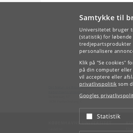
1
u
Samtykke til b
o
u
i
Universitetet bruger 
b
(statistik) for løbend
N
tredjepartsprodukter t
a
personalisere annonce
p
t
Klik på "Se cookies" f
o
på din computer eller
A
vil acceptere eller af
m
privatlivspolitik
som du
b
Det Natur- og Biovidenskabelige Fakultet
Københavns Universitet
Googles privatlivspoli
Bülowsvej 17
1870 Frederiksberg C
Statistik
Acceptér eller afslå
KØBENHAVNS UNIVERSITET
KO
Ledelse
Fin