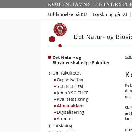
Start
Uddannelse på KU
Forskning på KU
Det Natur- og Biovi
Det Natur- og
SCI
Biovidenskabelige Fakultet
K
Om fakultetet
Organisation
Køb
SCIENCE i tal
der
Job på SCIENCE
de 
Kvalitetssikring
Almanakken
Skr
Digitalisering
art
Alumne
lan
Forskning
Bla