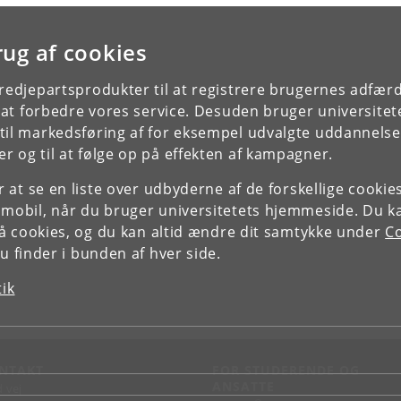
633 blev der indført et direkte forbud mod spådomme og overtro i
niversitetets almanak. Dette påbud blev yderligere skærpet med trussel
rug af cookies
m strenge straffe ved den såkaldte Almanakreform i 1685, der lugede ud 
videnskabelige påstande og fordomme. Det skete sandsynligvis under
ndflydelse af daværende bestyrer på observatoriet i Rundetårn, den
tredjepartsprodukter til at registrere brugernes adfæ
erømte astronom Ole Rømer.
e at forbedre vores service. Desuden bruger universitet
utidens Almanak er langt fra fortidens spådomme. Kalendariet og alle
il markedsføring af for eksempel udvalgte uddannelser e
stronomiske data er udregnet på Niels Bohr Institutet. Artiklerne er
r og til at følge op på effekten af kampagner.
rimært skrevet af forskere på Københavns Universitet. Og det faste
ilbagevendende indhold opdateres hvert år af eksperter på hver deres
or at se en liste over udbyderne af de forskellige cooki
mråde.
 mobil, når du bruger universitetets hjemmeside. Du k
lmanakken har gennem tiden haft en stor og trofast læserskare. De er
slå cookies, og du kan altid ændre dit samtykke under
Co
ed til, at Almanakken mange år ud i fremtiden fortsat er på
 finder i bunden af hver side.
oghandlernes hylder.
tik
NTAKT
FOR STUDERENDE OG
ANSATTE
d vej