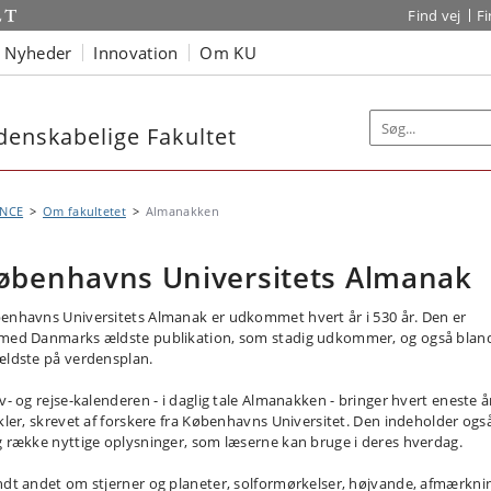
Find vej
F
Nyheder
Innovation
Om KU
denskabelige Fakultet
ENCE
Om fakultetet
Almanakken
øbenhavns Universitets Almanak
enhavns Universitets Almanak er udkommet hvert år i 530 år. Den er
med Danmarks ældste publikation, som stadig udkommer, og også blan
ældste på verdensplan.
iv- og rejse-kalenderen - i daglig tale Almanakken - bringer hvert eneste å
ikler, skrevet af forskere fra Københavns Universitet. Den indeholder ogs
g række nyttige oplysninger, som læserne kan bruge i deres hverdag.
ndt andet om stjerner og planeter, solformørkelser, højvande, afmærkni