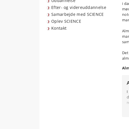
Uddannelse
i d
Efter- og videreuddannelse
møn
Samarbejde med SCIENCE
not
man
Oplev SCIENCE
Kontakt
Alm
man
samt
Det 
alm
Alm
I
d
r
I
f
A