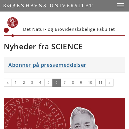
Start
Toggl
Det Natur- og Biovidenskabelige Fakultet
Nyheder fra SCIENCE
Abonner på pressemeddelser
Forrige
(nuværende)
Næste
«
1
2
3
4
5
6
7
8
9
10
11
»