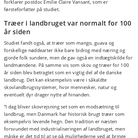
forklarer postdoc Emilie Claire Vansant, som er
førsteforfatter på studiet.
Træer i landbruget var normalt for 100
år siden
Studiet fandt også, at træer som mango, guava og
forskellige nøddearter ikke bare bidrog med næring og
gjorde folk sundere, men de gav også en indtægtskilde for
landmændene. På samme vis som skov og træer for 100
år siden blev betragtet som en vigtig del af de danske
landbrug. Det kan eksempelvis være i såkaldte
skovlandbrugssystemer, hvor mennesker, natur og
eventuelt dyr drager nytte af hinanden.
”I dag bliver skovrejsning set som en modsætning til
landbrug, men Danmark har historisk brugt træer som
eksempelvis levende hegn. Den tradition er næsten
forsvundet med industrialiseringen af landbruget, men
måske er det tid til at se på mulighederne ved at bringe