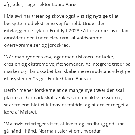
afgrøder,” siger lektor Laura Vang.
I Malawi har træer og skove også vist sig nyttige til at
beskytte mod ekstreme vejrforhold. Under den
ødelæggende cyklon Freddy i 2023 så forskerne, hvordan
områder uden træer blev ramt af voldsomme
oversvømmelser og jordskred.
”Når man rydder skov, øger man risikoen for tørke,
erosion og ekstreme vejrfænomener. At integrere træer på
marker og i landskabet kan skabe mere modstandsdygtige
økosystemer,” siger Emilie Claire Vansant.
Derfor mener forskerne at de mange nye træer der skal
plantes i Danmark skal tænkes som en aktiv ressource,
snarere end blot et klimavirkemiddel og at der er meget at
lære af Malawi.
”Malawis erfaringer viser, at træer og landbrug godt kan
gå hånd i hånd. Normalt taler vi om, hvordan