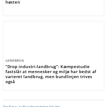
høsten
LANDBRUG
”Drop industri-landbrug”: Kæmpestudie
fastslår at mennesker og miljø har bedst af
varieret landbrug, men bundlinjen trives
også
Det Natur- og Biovidenskabelige Fakultet