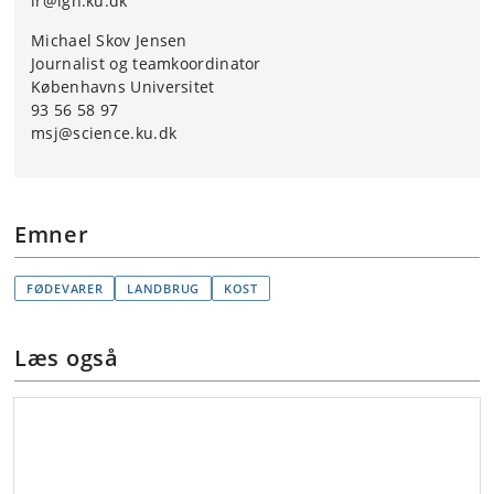
lr@ign.ku.dk
Michael Skov Jensen
Journalist og teamkoordinator
Københavns Universitet
93 56 58 97
msj@science.ku.dk
Emner
FØDEVARER
LANDBRUG
KOST
Læs også