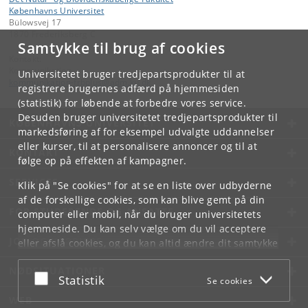
Københavns Universitet
Bülowsvej 17
1870 Frederiksberg C
Samtykke til brug af cookies
Kontakt:
Kommunikation
Universitetet bruger tredjepartsprodukter til at
kommunikation-frbplus
@
adm
.
ku
.
dk
registrere brugernes adfærd på hjemmesiden
(statistik) for løbende at forbedre vores service.
Desuden bruger universitetet tredjepartsprodukter til
KØBENHAVNS UNIVERSITET
markedsføring af for eksempel udvalgte uddannelser
eller kurser, til at personalisere annoncer og til at
KONTAKT
følge op på effekten af kampagner.
SERVICES
Klik på "Se cookies" for at se en liste over udbyderne
af de forskellige cookies, som kan blive gemt på din
FOR STUDERENDE OG ANSATTE
computer eller mobil, når du bruger universitetets
hjemmeside. Du kan selv vælge om du vil acceptere
JOB OG KARRIERE
eller afslå cookies, og du kan altid ændre dit samtykke
under
Cookie- og privatlivspolitik
som du finder i
NØDSITUATIONER
bunden af hver side.
Acceptér eller afslå
Statistik
Se cookies
Googles privatlivspolitik
WEB