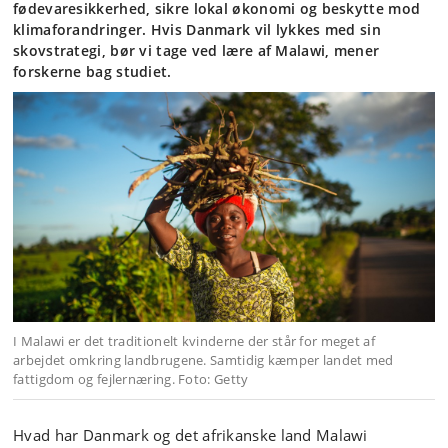
fødevaresikkerhed, sikre lokal økonomi og beskytte mod
klimaforandringer. Hvis Danmark vil lykkes med sin
skovstrategi, bør vi tage ved lære af Malawi, mener
forskerne bag studiet.
I Malawi er det traditionelt kvinderne der står for meget af
arbejdet omkring landbrugene. Samtidig kæmper landet med
fattigdom og fejlernæring. Foto: Getty
Hvad har Danmark og det afrikanske land Malawi