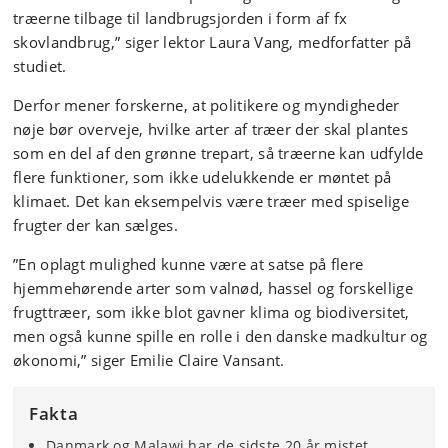
træerne tilbage til landbrugsjorden i form af fx
skovlandbrug,” siger lektor Laura Vang, medforfatter på
studiet.
Derfor mener forskerne, at politikere og myndigheder
nøje bør overveje, hvilke arter af træer der skal plantes
som en del af den grønne trepart, så træerne kan udfylde
flere funktioner, som ikke udelukkende er møntet på
klimaet. Det kan eksempelvis være træer med spiselige
frugter der kan sælges.
”En oplagt mulighed kunne være at satse på flere
hjemmehørende arter som valnød, hassel og forskellige
frugttræer, som ikke blot gavner klima og biodiversitet,
men også kunne spille en rolle i den danske madkultur og
økonomi,” siger Emilie Claire Vansant.
Fakta
Danmark og Malawi har de sidste 20 år mistet