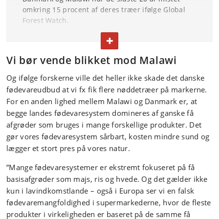
omkring 15 procent af deres træer ifølge Global
Forest Watch.
På globalt plan dyrkes cirka 200 afgrøder, hvor ni af
FOLD TEKST IND ELLER UD
dem (sukkerrør, majs, ris, hvede, kartofler,
sojabønner, oliepalmefrugt, sukkerroer og kassava)
Vi bør vende blikket mod Malawi
tegner sig for over 66 procent af al
afgrødeproduktion.
Og ifølge forskerne ville det heller ikke skade det danske
Hvede, ris og majs står for 48 procent af det
fødevareudbud at vi fx fik flere nøddetræer på markerne.
gennemsnitlige daglige kalorieforbrug for verdens
For en anden lighed mellem Malawi og Danmark er, at
befolkning.
begge landes fødevaresystem domineres af ganske få
læs studiet i
afgrøder som bruges i mange forskellige produkter. Det
Nature:
https://www.nature.com/articles/s43016-
gør vores fødevaresystem sårbart, kosten mindre sund og
024-01028-4
lægger et stort pres på vores natur.
”Mange fødevaresystemer er ekstremt fokuseret på få
basisafgrøder som majs, ris og hvede. Og det gælder ikke
kun i lavindkomstlande – også i Europa ser vi en falsk
fødevaremangfoldighed i supermarkederne, hvor de fleste
produkter i virkeligheden er baseret på de samme få