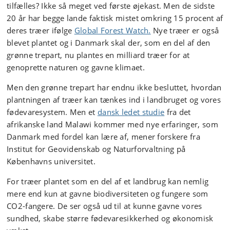
tilfælles? Ikke så meget ved første øjekast. Men de sidste
20 år har begge lande faktisk mistet omkring 15 procent af
deres træer ifølge
Global Forest Watch.
Nye træer er også
blevet plantet og i Danmark skal der, som en del af den
grønne trepart, nu plantes en milliard træer for at
genoprette naturen og gavne klimaet.
Men den grønne trepart har endnu ikke besluttet, hvordan
plantningen af træer kan tænkes ind i landbruget og vores
fødevaresystem. Men et
dansk ledet studie
fra det
afrikanske land Malawi kommer med nye erfaringer, som
Danmark med fordel kan lære af, mener forskere fra
Institut for Geovidenskab og Naturforvaltning på
Københavns universitet.
For træer plantet som en del af et landbrug kan nemlig
mere end kun at gavne biodiversiteten og fungere som
CO2-fangere. De ser også ud til at kunne gavne vores
sundhed, skabe større fødevaresikkerhed og økonomisk