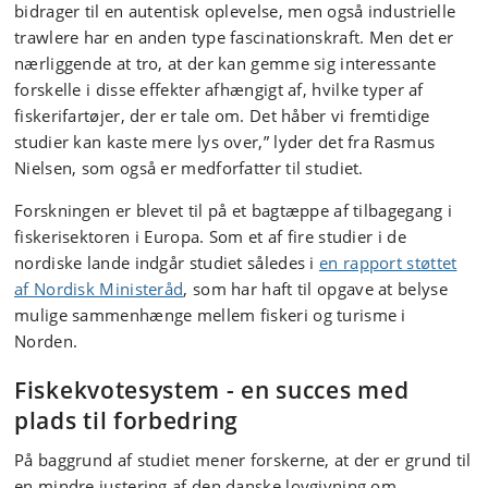
bidrager til en autentisk oplevelse, men også industrielle
trawlere har en anden type fascinationskraft. Men det er
nærliggende at tro, at der kan gemme sig interessante
forskelle i disse effekter afhængigt af, hvilke typer af
fiskerifartøjer, der er tale om. Det håber vi fremtidige
studier kan kaste mere lys over,” lyder det fra Rasmus
Nielsen, som også er medforfatter til studiet.
Forskningen er blevet til på et bagtæppe af tilbagegang i
fiskerisektoren i Europa. Som et af fire studier i de
nordiske lande indgår studiet således i
en rapport støttet
af Nordisk Ministeråd
, som har haft til opgave at belyse
mulige sammenhænge mellem fiskeri og turisme i
Norden.
Fiskekvotesystem - en succes med
plads til forbedring
På baggrund af studiet mener forskerne, at der er grund til
en mindre justering af den danske lovgivning om