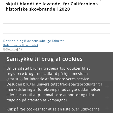
skjult blandt de levende, før Californiens
historiske skovbrande i 2020
Det Natur- og Biovidenskabelige Fakultet
Københavns Universitet
Bülowsvej 17
1870 Frederiksberg C
Samtykke til brug af cookies
Kontakt:
Kommunikation
Universitetet bruger tredjepartsprodukter til at
kommunikation-frbplus
@
adm
.
ku
.
dk
registrere brugernes adfærd på hjemmesiden
(statistik) for løbende at forbedre vores service.
Desuden bruger universitetet tredjepartsprodukter til
KØBENHAVNS UNIVERSITET
markedsføring af for eksempel udvalgte uddannelser
eller kurser, til at personalisere annoncer og til at
KONTAKT
følge op på effekten af kampagner.
SERVICES
Klik på "Se cookies" for at se en liste over udbyderne