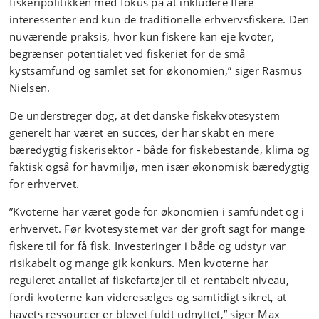
fiskeripolitikken med fokus på at inkludere flere
interessenter end kun de traditionelle erhvervsfiskere. Den
nuværende praksis, hvor kun fiskere kan eje kvoter,
begrænser potentialet ved fiskeriet for de små
kystsamfund og samlet set for økonomien,” siger Rasmus
Nielsen.
De understreger dog, at det danske fiskekvotesystem
generelt har været en succes, der har skabt en mere
bæredygtig fiskerisektor - både for fiskebestande, klima og
faktisk også for havmiljø, men især økonomisk bæredygtig
for erhvervet.
”Kvoterne har været gode for økonomien i samfundet og i
erhvervet. Før kvotesystemet var der groft sagt for mange
fiskere til for få fisk. Investeringer i både og udstyr var
risikabelt og mange gik konkurs. Men kvoterne har
reguleret antallet af fiskefartøjer til et rentabelt niveau,
fordi kvoterne kan videresælges og samtidigt sikret, at
havets ressourcer er blevet fuldt udnyttet,” siger Max