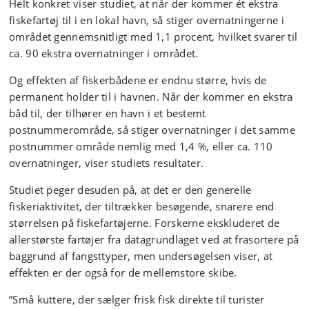
Helt konkret viser studiet, at når der kommer ét ekstra
fiskefartøj til i en lokal havn, så stiger overnatningerne i
området gennemsnitligt med 1,1 procent, hvilket svarer til
ca. 90 ekstra overnatninger i området.
Og effekten af fiskerbådene er endnu større, hvis de
permanent holder til i havnen. Når der kommer en ekstra
båd til, der tilhører en havn i et bestemt
postnummerområde, så stiger overnatninger i det samme
postnummer område nemlig med 1,4 %, eller ca. 110
overnatninger, viser studiets resultater.
Studiet peger desuden på, at det er den generelle
fiskeriaktivitet, der tiltrækker besøgende, snarere end
størrelsen på fiskefartøjerne. Forskerne ekskluderet de
allerstørste fartøjer fra datagrundlaget ved at frasortere på
baggrund af fangsttyper, men undersøgelsen viser, at
effekten er der også for de mellemstore skibe.
”Små kuttere, der sælger frisk fisk direkte til turister