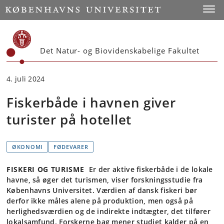
Start
Toggl
Det Natur- og Biovidenskabelige Fakultet
4. juli 2024
Fiskerbåde i havnen giver
turister på hotellet
ØKONOMI
FØDEVARER
FISKERI OG TURISME
Er der aktive fiskerbåde i de lokale
havne, så øger det turismen, viser forskningsstudie fra
Københavns Universitet. Værdien af dansk fiskeri bør
derfor ikke måles alene på produktion, men også på
herlighedsværdien og de indirekte indtægter, det tilfører
lokalsamfund. Forskerne bag mener studiet kalder på en