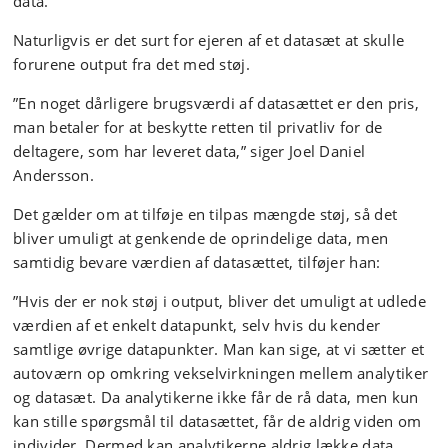
data.
Naturligvis er det surt for ejeren af et datasæt at skulle
forurene output fra det med støj.
”En noget dårligere brugsværdi af datasættet er den pris,
man betaler for at beskytte retten til privatliv for de
deltagere, som har leveret data,” siger Joel Daniel
Andersson.
Det gælder om at tilføje en tilpas mængde støj, så det
bliver umuligt at genkende de oprindelige data, men
samtidig bevare værdien af datasættet, tilføjer han:
”Hvis der er nok støj i output, bliver det umuligt at udlede
værdien af et enkelt datapunkt, selv hvis du kender
samtlige øvrige datapunkter. Man kan sige, at vi sætter et
autoværn op omkring vekselvirkningen mellem analytiker
og datasæt. Da analytikerne ikke får de rå data, men kun
kan stille spørgsmål til datasættet, får de aldrig viden om
individer. Dermed kan analytikerne aldrig lække data