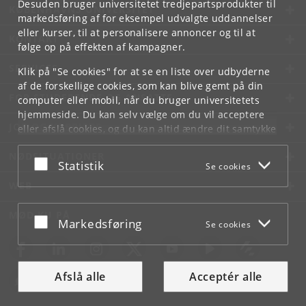
Desuden bruger universitetet tredjepartsprodukter til
KØBENHAVNS UNIVERSITET
markedsføring af for eksempel udvalgte uddannelser
eller kurser, til at personalisere annoncer og til at
KONTAKT
følge op på effekten af kampagner.
SERVICES
Klik på "Se cookies" for at se en liste over udbyderne
af de forskellige cookies, som kan blive gemt på din
FOR STUDERENDE OG ANSATTE
computer eller mobil, når du bruger universitetets
hjemmeside. Du kan selv vælge om du vil acceptere
JOB OG KARRIERE
eller afslå cookies, og du kan altid ændre dit samtykke
under
Cookie- og privatlivspolitik
som du finder i
NØDSITUATIONER
bunden af hver side.
Acceptér eller afslå
Statistik
Se cookies
Googles privatlivspolitik
WEB
MØD KU PÅ
Acceptér eller afslå
Markedsføring
Se cookies
Afslå alle
Acceptér alle