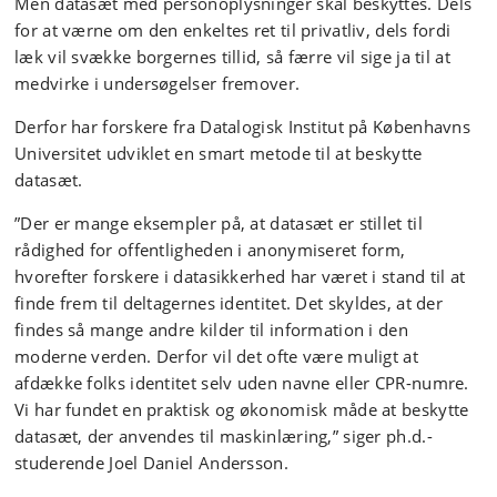
Men datasæt med personoplysninger skal beskyttes. Dels
for at værne om den enkeltes ret til privatliv, dels fordi
læk vil svække borgernes tillid, så færre vil sige ja til at
medvirke i undersøgelser fremover.
Derfor har forskere fra Datalogisk Institut på Københavns
Universitet udviklet en smart metode til at beskytte
datasæt.
”Der er mange eksempler på, at datasæt er stillet til
rådighed for offentligheden i anonymiseret form,
hvorefter forskere i datasikkerhed har været i stand til at
finde frem til deltagernes identitet. Det skyldes, at der
findes så mange andre kilder til information i den
moderne verden. Derfor vil det ofte være muligt at
afdække folks identitet selv uden navne eller CPR-numre.
Vi har fundet en praktisk og økonomisk måde at beskytte
datasæt, der anvendes til maskinlæring,” siger ph.d.-
studerende Joel Daniel Andersson.