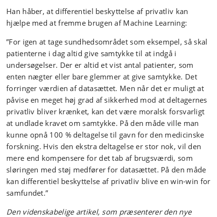
Han håber, at differentiel beskyttelse af privatliv kan
hjælpe med at fremme brugen af Machine Learning:
”For igen at tage sundhedsområdet som eksempel, så skal
patienterne i dag altid give samtykke til at indgå i
undersøgelser. Der er altid et vist antal patienter, som
enten nægter eller bare glemmer at give samtykke. Det
forringer værdien af datasættet. Men når det er muligt at
påvise en meget høj grad af sikkerhed mod at deltagernes
privatliv bliver krænket, kan det være moralsk forsvarligt
at undlade kravet om samtykke. På den måde ville man
kunne opnå 100 % deltagelse til gavn for den medicinske
forskning. Hvis den ekstra deltagelse er stor nok, vil den
mere end kompensere for det tab af brugsværdi, som
sløringen med støj medfører for datasættet. På den måde
kan differentiel beskyttelse af privatliv blive en win-win for
samfundet.”
Den videnskabelige artikel, som præsenterer den nye