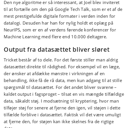
Den nye algoritme er så interessant, at Joel blev inviteret
til at fortælle om den på Google Tech Talk, som er et af de
mest prestigefulde digitale formater i verden inden for
datalogi. Desuden har han for nylig holdt et oplæg på
NeurIPS, som er en af verdens førende konferencer for
Machine Learning med flere end 10.000 deltagere.
Output fra datasættet bliver sløret
Tricket består af to dele. For det første stiller man aldrig
datasættet direkte til rådighed. For eksempel vil en læge,
der ønsker at afdække mønstre i virkningen af en
behandling, ikke få de rå data, men kun adgang til at stille
spørgsmål til datasættet. For det andet bliver svarene –
kaldet output i fagsproget – tilsat en vis mængde tilfældige
data, såkaldt støj. I modsætning til kryptering, hvor man
tilføjer støj for senere at fjerne den igen, vil støjen i dette
tilfælde forblive i datasættet. Faktisk vil det være umuligt
at fjerne den, for støjen kan ikke skelnes fra de rigtige