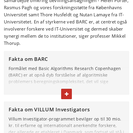
samarbejde omkring bevillingsansøgningen - Helen Porter,
Rasmus Pagh og vores forskningsstøtte fra Københavns
Universitet samt Thore Husfeldt og Nutan Lamaye fra IT-
Universitetet. En af styrkerne ved BARC er, at centret også
involverer forskere ved IT-Universitet og dermed skaber
synergi mellem de to institutioner, siger professer Mikkel
Thorup.
Fakta om BARC
Formålet med Basic Algorithms Research Copenhagen
(BARC) er at opnå dyb forståelse af algoritmiske
problemers beregningskompleksitet, det vil sige
hvordan computere kan løse problemer med minimal
FOLD TEKST IND ELLER UD
brug af ressourcer. Det er teoretisk forskning, der også
har haft stor praktisk betydning.
Fakta om VILLUM Investigators
BARC’s forskere udforsker centrale områder, med store
forståelseshuller, i håb om overraskende gennembrud.
Villum
Investigator
-programmet bevilger op til
3
0 mio.
For eksempel er tilfældige hashfunktioner afgørende i
kr. til erfarne og
internationalt anerkendte forskere,
dataanalyse, men der er store kløfter mellem teoretisk
der allerede er etableret i
Danmark,
som
fortsat vil stå i