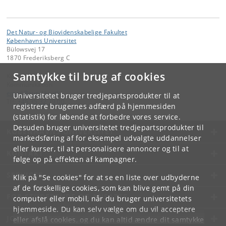
Det Natur- og Biovidenskabelige Fakultet
Københavns Universitet
Bülowsvej 17
1870 Frederiksberg C
Samtykke til brug af cookies
Kontakt:
Kommunikation
email
@
sund
.
ku
.
dk
Universitetet bruger tredjepartsprodukter til at
Tlf:
+45 35 32 79 00
registrere brugernes adfærd på hjemmesiden
(statistik) for løbende at forbedre vores service.
Desuden bruger universitetet tredjepartsprodukter til
KØBENHAVNS UNIVERSITET
markedsføring af for eksempel udvalgte uddannelser
eller kurser, til at personalisere annoncer og til at
KONTAKT
følge op på effekten af kampagner.
SERVICES
Klik på "Se cookies" for at se en liste over udbyderne
af de forskellige cookies, som kan blive gemt på din
FOR STUDERENDE OG ANSATTE
computer eller mobil, når du bruger universitetets
hjemmeside. Du kan selv vælge om du vil acceptere
JOB OG KARRIERE
eller afslå cookies, og du kan altid ændre dit samtykke