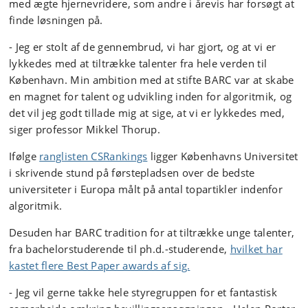
med ægte hjernevridere, som andre i årevis har forsøgt at
finde løsningen på.
- Jeg er stolt af de gennembrud, vi har gjort, og at vi er
lykkedes med at tiltrække talenter fra hele verden til
København. Min ambition med at stifte BARC var at skabe
en magnet for talent og udvikling inden for algoritmik, og
det vil jeg godt tillade mig at sige, at vi er lykkedes med,
siger professor Mikkel Thorup.
Ifølge
ranglisten CSRankings
ligger Københavns Universitet
i skrivende stund på førstepladsen over de bedste
universiteter i Europa målt på antal topartikler indenfor
algoritmik.
Desuden har BARC tradition for at tiltrække unge talenter,
fra bachelorstuderende til ph.d.-studerende,
hvilket har
kastet flere Best Paper awards af sig.
- Jeg vil gerne takke hele styregruppen for et fantastisk