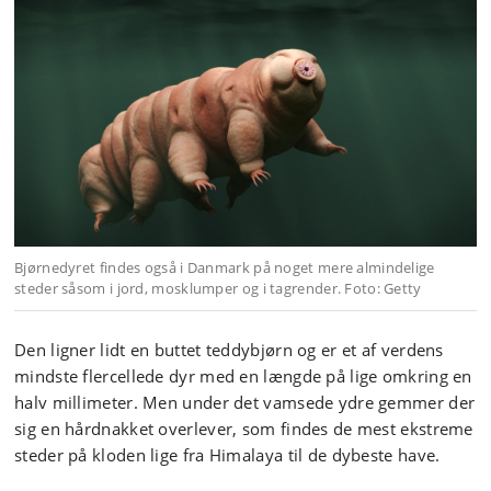
Bjørnedyret findes også i Danmark på noget mere almindelige
steder såsom i jord, mosklumper og i tagrender. Foto: Getty
Den ligner lidt en buttet teddybjørn og er et af verdens
mindste flercellede dyr med en længde på lige omkring en
halv millimeter. Men under det vamsede ydre gemmer der
sig en hårdnakket overlever, som findes de mest ekstreme
steder på kloden lige fra Himalaya til de dybeste have.