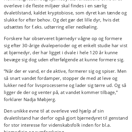
overleve i de fleste miljøer skal findes i en særlig
dvaletilstand, kaldet kryptobiose, som dyret kan tænde og
slukke for efter behov. Og det gør det lille dyr, hvis det
udsættes for f.eks. udtørring eller nedkøling.
Forskere har observeret bjørnedyr vågne op og formere
sig efter 30-årige dvaleperioder og et enkelt studie har vist
at bjørnedyr, der har ligget i dvale i hele 120 år kunne
bevæge sig dog uden efterfølgende at kunne formere sig.
”Når der er vand, er de aktive, formerer sig og spiser. Men
så snart vandet fordamper, stopper de med at leve og
lukker ned for livsprocesserne og lader sig tørre ud. Og så
ligger de der og venter på, at vandet kommer tilbage,”
forklarer Nadja Møbjerg.
Den unikke evne til at overleve ved hjælp af sin
dvaletilstand har derfor også gjort bjørnedyret til genstand
for stor interesse for videnskabsfolk inden for bl.a.