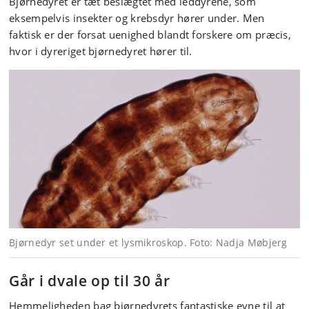
Bjørnedyret er tæt beslægtet med leddyrene, som
eksempelvis insekter og krebsdyr hører under. Men
faktisk er der forsat uenighed blandt forskere om præcis,
hvor i dyreriget bjørnedyret hører til.
Bjørnedyr set under et lysmikroskop. Foto: Nadja Møbjerg
Går i dvale op til 30 år
Hemmeligheden bag bjørnedyrets fantastiske evne til at