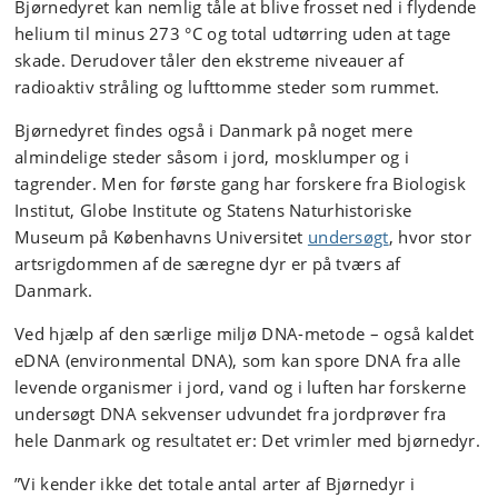
Bjørnedyret kan nemlig tåle at blive frosset ned i flydende
helium til minus 273 °C og total udtørring uden at tage
skade. Derudover tåler den ekstreme niveauer af
radioaktiv stråling og lufttomme steder som rummet.
Bjørnedyret findes også i Danmark på noget mere
almindelige steder såsom i jord, mosklumper og i
tagrender. Men for første gang har forskere fra Biologisk
Institut, Globe Institute og Statens Naturhistoriske
Museum på Københavns Universitet
undersøgt
, hvor stor
artsrigdommen af de særegne dyr er på tværs af
Danmark.
Ved hjælp af den særlige miljø DNA-metode – også kaldet
eDNA (environmental DNA), som kan spore DNA fra alle
levende organismer i jord, vand og i luften har forskerne
undersøgt DNA sekvenser udvundet fra jordprøver fra
hele Danmark og resultatet er: Det vrimler med bjørnedyr.
”Vi kender ikke det totale antal arter af Bjørnedyr i