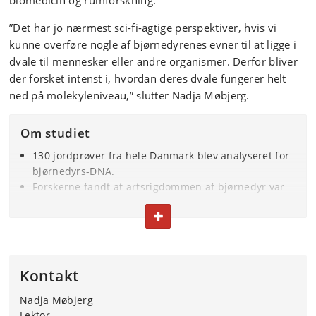
biomedicin og rumforskning.
”Det har jo nærmest sci-fi-agtige perspektiver, hvis vi
kunne overføre nogle af bjørnedyrenes evner til at ligge i
dvale til mennesker eller andre organismer. Derfor bliver
der forsket intenst i, hvordan deres dvale fungerer helt
ned på molekyleniveau,” slutter Nadja Møbjerg.
Om studiet
130 jordprøver fra hele Danmark blev analyseret for
bjørnedyrs-DNA.
Forskerne fandt at artsrigdommen af bjørnedyr var
størst i naturområder på Lolland.
FOLD TEKST IND ELLER UD
Metoden kaldes eDNA og står for environmental DNA
og sporer fx hud eller ekskrementer fra organismer i
omgivelserne.
Studiet er lavet af Frida L. Pust, Tobias G. Frøslev,
Kontakt
Reinhardt M. Kristensen og Nadja Møbjerg.
Studiet er udgivet i 'Zoological Journal of the Linnean
Nadja Møbjerg
Society'.
Lektor