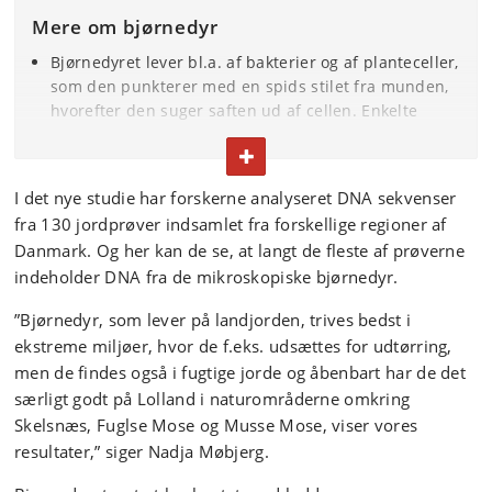
Mere om bjørnedyr
Bjørnedyret lever bl.a. af bakterier og af planteceller,
som den punkterer med en spids stilet fra munden,
hvorefter den suger saften ud af cellen. Enkelte
arter er rovdyr, der lever af andre små dyr som
FOLD TEKST IND ELLER UD
bjørnedyr, hjuldyr og rundorme.
Den har otte ben med små klør eller i enkelte
I det nye studie har forskerne analyseret DNA sekvenser
tilfælde sugekopper.
fra 130 jordprøver indsamlet fra forskellige regioner af
Bjørnedyret er bygget op af omkring 1000 celler og
Danmark. Og her kan de se, at langt de fleste af prøverne
er et avanceret dyr med en række organer.
indeholder DNA fra de mikroskopiske bjørnedyr.
Som med alle andre dyregrupper på Jorden, kommer
bjørnedyret oprindeligt fra havet, hvor der også
”Bjørnedyr, som lever på landjorden, trives bedst i
lever mange arter i dag.
ekstreme miljøer, hvor de f.eks. udsættes for udtørring,
I havet findes der både hunner og hanner, men på
men de findes også i fugtige jorde og åbenbart har de det
landjorden findes der flest hunner, der
særligt godt på Lolland i naturområderne omkring
reproducerer sig selv gennem jomfrufødsler.
Skelsnæs, Fuglse Mose og Musse Mose, viser vores
resultater,” siger Nadja Møbjerg.