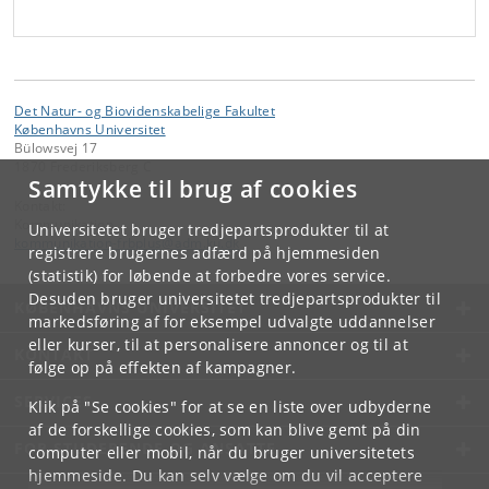
Det Natur- og Biovidenskabelige Fakultet
Københavns Universitet
Bülowsvej 17
1870 Frederiksberg C
Samtykke til brug af cookies
Kontakt:
Kommunikation
Universitetet bruger tredjepartsprodukter til at
kommunikation-frbplus
@
adm
.
ku
.
dk
registrere brugernes adfærd på hjemmesiden
(statistik) for løbende at forbedre vores service.
Desuden bruger universitetet tredjepartsprodukter til
KØBENHAVNS UNIVERSITET
markedsføring af for eksempel udvalgte uddannelser
eller kurser, til at personalisere annoncer og til at
KONTAKT
følge op på effekten af kampagner.
SERVICES
Klik på "Se cookies" for at se en liste over udbyderne
af de forskellige cookies, som kan blive gemt på din
FOR STUDERENDE OG ANSATTE
computer eller mobil, når du bruger universitetets
hjemmeside. Du kan selv vælge om du vil acceptere