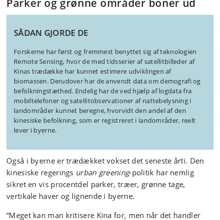
Parker og grønne områder boner ud
SÅDAN GJORDE DE
Forskerne har først og fremmest benyttet sig af teknologien
Remote Sensing, hvor de med tidsserier af satellitbilleder af
Kinas trædække har kunnet estimere udviklingen af
biomassen. Derudover har de anvendt data om demografi og
befolkningstæthed. Endelig har de ved hjælp af logdata fra
mobiltelefoner og satellitobservationer af nattebelysning i
landområder kunnet beregne, hvorvidt den andel af den
kinesiske befolkning, som er registreret i landområder, reelt
lever i byerne.
Også i byerne er trædækket vokset det seneste årti. Den
kinesiske regerings
urban greening
-politik har nemlig
sikret en vis procentdel parker, træer, grønne tage,
vertikale haver og lignende i byerne.
“Meget kan man kritisere Kina for, men når det handler