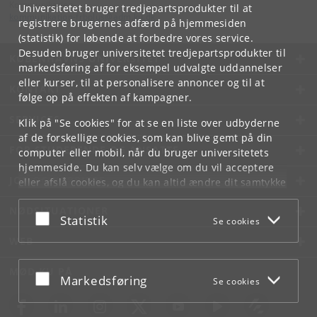
Kommunikation
Universitetet bruger tredjepartsprodukter til at
kommunikation-frbplus
@
adm
.
ku
.
dk
registrere brugernes adfærd på hjemmesiden
(statistik) for løbende at forbedre vores service.
Desuden bruger universitetet tredjepartsprodukter til
KØBENHAVNS UNIVERSITET
markedsføring af for eksempel udvalgte uddannelser
eller kurser, til at personalisere annoncer og til at
KONTAKT
følge op på effekten af kampagner.
SERVICES
Klik på "Se cookies" for at se en liste over udbyderne
af de forskellige cookies, som kan blive gemt på din
FOR STUDERENDE OG ANSATTE
computer eller mobil, når du bruger universitetets
hjemmeside. Du kan selv vælge om du vil acceptere
JOB OG KARRIERE
eller afslå cookies, og du kan altid ændre dit samtykke
under
Cookie- og privatlivspolitik
som du finder i
NØDSITUATIONER
bunden af hver side.
Acceptér eller afslå
Statistik
Se cookies
Googles privatlivspolitik
WEB
MØD KU PÅ
Acceptér eller afslå
Markedsføring
Se cookies