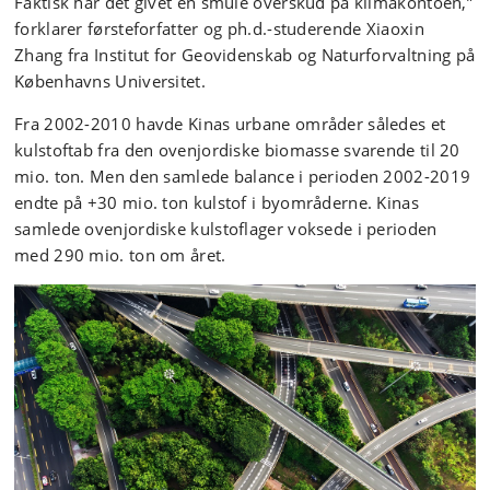
Faktisk har det givet en smule overskud på klimakontoen,”
forklarer førsteforfatter og ph.d.-studerende Xiaoxin
Zhang fra Institut for Geovidenskab og Naturforvaltning på
Københavns Universitet.
Fra 2002-2010 havde Kinas urbane områder således et
kulstoftab fra den ovenjordiske biomasse svarende til 20
mio. ton. Men den samlede balance i perioden 2002-2019
endte på +30 mio. ton kulstof i byområderne. Kinas
samlede ovenjordiske kulstoflager voksede i perioden
med 290 mio. ton om året.