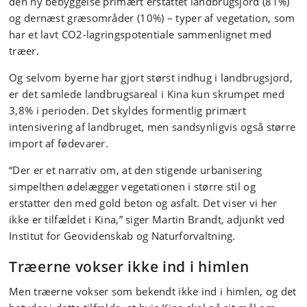
den ny bebyggelse primært erstattet landbrugsjord (81%)
og dernæst græsområder (10%) – typer af vegetation, som
har et lavt CO2-lagringspotentiale sammenlignet med
træer.
Og selvom byerne har gjort størst indhug i landbrugsjord,
er det samlede landbrugsareal i Kina kun skrumpet med
3,8% i perioden. Det skyldes formentlig primært
intensivering af landbruget, men sandsynligvis også større
import af fødevarer.
“Der er et narrativ om, at den stigende urbanisering
simpelthen ødelægger vegetationen i større stil og
erstatter den med gold beton og asfalt. Det viser vi her
ikke er tilfældet i Kina,” siger Martin Brandt, adjunkt ved
Institut for Geovidenskab og Naturforvaltning.
Træerne vokser ikke ind i himlen
Men træerne vokser som bekendt ikke ind i himlen, og det