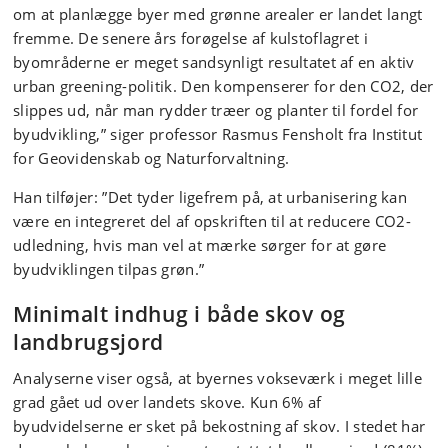
om at planlægge byer med grønne arealer er landet langt
fremme. De senere års forøgelse af kulstoflagret i
byområderne er meget sandsynligt resultatet af en aktiv
urban greening-politik. Den kompenserer for den CO2, der
slippes ud, når man rydder træer og planter til fordel for
byudvikling,” siger professor Rasmus Fensholt fra Institut
for Geovidenskab og Naturforvaltning.
Han tilføjer: ”Det tyder ligefrem på, at urbanisering kan
være en integreret del af opskriften til at reducere CO2-
udledning, hvis man vel at mærke sørger for at gøre
byudviklingen tilpas grøn.”
Minimalt indhug i både skov og
landbrugsjord
Analyserne viser også, at byernes vokseværk i meget lille
grad gået ud over landets skove. Kun 6% af
byudvidelserne er sket på bekostning af skov. I stedet har