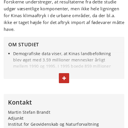
Forskerne understreger, at resultaterne fra dette studie
udgør væsentlige komponenter, men ikke hele ligningen
for Kinas klimaaftryk i de urbane områder, da der bl.a.
ikke er taget højde for det aftryk import af fødevarer måtte
have.
OM STUDIET
Demografiske data viser, at Kinas landbefolkning
blev øget med 3.59 millioner mennesker årligt
mellem 1990 og 1995. I 1995 boede 859 millioner
kinesere på landet. I 2020 lød tallet på 510 millioner.
FOLD TEKST IND ELLER UD
I samme periode voksede bybefolkningen fra 301
millioner (26.41%) i 1990 til 848 millioner (63.89%) i
2020. I 2011 oversteg bybefolkningen for første gang
Kontakt
landbefolkningen.
Martin Stefan Brandt
Den videnskabelige artikel om studiet er publiceret i
Adjunkt
tidsskriftet
Nature Sustainability
.
Institut for Geovidenskab og Naturforvaltning