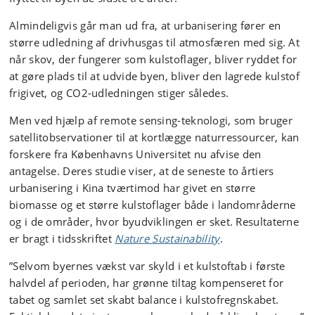
Almindeligvis går man ud fra, at urbanisering fører en
større udledning af drivhusgas til atmosfæren med sig. At
når skov, der fungerer som kulstoflager, bliver ryddet for
at gøre plads til at udvide byen, bliver den lagrede kulstof
frigivet, og CO2-udledningen stiger således.
Men ved hjælp af remote sensing-teknologi, som bruger
satellitobservationer til at kortlægge naturressourcer, kan
forskere fra Københavns Universitet nu afvise den
antagelse. Deres studie viser, at de seneste to årtiers
urbanisering i Kina tværtimod har givet en større
biomasse og et større kulstoflager både i landområderne
og i de områder, hvor byudviklingen er sket. Resultaterne
er bragt i tidsskriftet
Nature Sustainability
.
”Selvom byernes vækst var skyld i et kulstoftab i første
halvdel af perioden, har grønne tiltag kompenseret for
tabet og samlet set skabt balance i kulstofregnskabet.