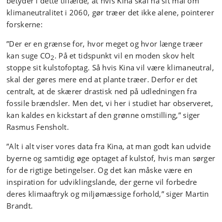
betyder i dette tilfælde, at hvis Kina skal nå sit mål om
klimaneutralitet i 2060, gør træer det ikke alene, pointerer
forskerne:
”Der er en grænse for, hvor meget og hvor længe træer
kan suge CO
. På et tidspunkt vil en moden skov helt
2
stoppe sit kulstofoptag. Så hvis Kina vil være klimaneutral,
skal der gøres mere end at plante træer. Derfor er det
centralt, at de skærer drastisk ned på udledningen fra
fossile brændsler. Men det, vi her i studiet har observeret,
kan kaldes en kickstart af den grønne omstilling,” siger
Rasmus Fensholt.
”Alt i alt viser vores data fra Kina, at man godt kan udvide
byerne og samtidig øge optaget af kulstof, hvis man sørger
for de rigtige betingelser. Og det kan måske være en
inspiration for udviklingslande, der gerne vil forbedre
deres klimaaftryk og miljømæssige forhold,” siger Martin
Brandt.