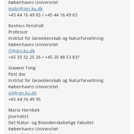
Københavns Universitet
Forfatterne til studiet er: Xiaoxin Zhang, Martin
mabr@ign.ku.dk
Brandt, Xiaowei Tong samt Wenmin Zhang og
+45 44 16 49 65 / +45 44 16 49 65
Rasmus Fensholt fra Institut for Geovidenskab og
Rasmus Fensholt
Naturforvaltning; Philippe Ciais fra Laboratoire des
Professor
Sciences du Climat et de l’Environnement, Frankrig;
Institut for Geovidenskab og Naturforvaltning
Yuemin Yue og Kelin Wang fra Chinese Academy of
Københavns Universitet
Sciences, Kina samt Xiangming Xiao fra University of
rf@ign.ku.dk
Oklahoma, USA.
+45 35 32 25 26 / +45 20 88 53 83?
Xiaowei Tong
Post doc
Institut for Geovidenskab og Naturforvaltning
Københavns Universitet
xit@ign.ku.dk
+45 44 16 49 95
Maria Hornbek
Journalist
Det Natur- og Biovidenskabelige Fakultet
Københavns Universitet