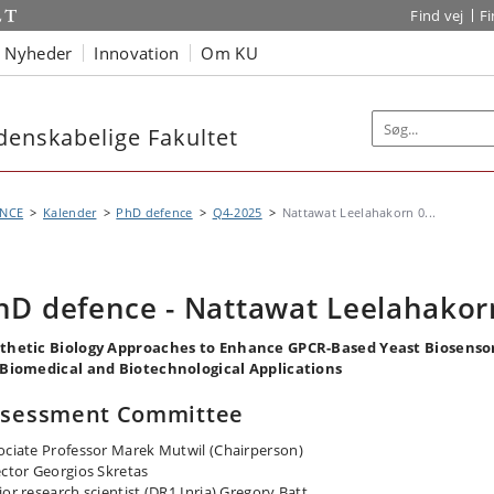
Find vej
F
Nyheder
Innovation
Om KU
denskabelige Fakultet
ENCE
Kalender
PhD defence
Q4-2025
Nattawat Leelahakorn 0...
hD defence - Nattawat Leelahakor
thetic Biology Approaches to Enhance GPCR-Based Yeast Biosenso
 Biomedical and Biotechnological Applications
ssessment Committee
ociate Professor Marek Mutwil (Chairperson)
ector Georgios Skretas
ior research scientist (DR1 Inria) Gregory Batt