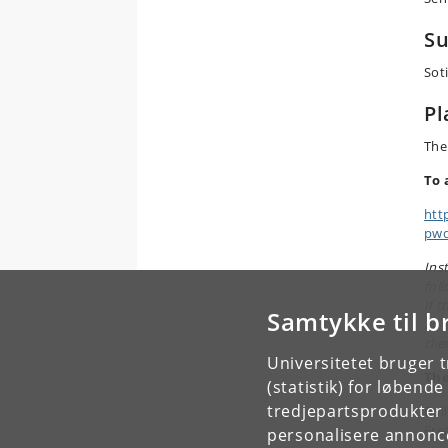
Su
Sot
Pl
The
To 
htt
pwd
Inst
fol
If 
Samtykke til b
an I
clie
Universitetet bruger 
The
(statistik) for løbend
tredjepartsprodukter t
Bui
Fre
personalisere annonce