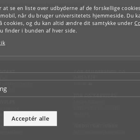
 for a copy of the thesis here:
nl@plen.ku.dk
or at se en liste over udbyderne af de forskellige cooki
 mobil, når du bruger universitetets hjemmeside. Du k
slå cookies, og du kan altid ændre dit samtykke under
Co
 finder i bunden af hver side.
tik
NTAKT
FOR STUDERENDE OG
ANSATTE
d vej
KUnet
d en medarbejder
ing
takt KU
JOB OG KARRIERE
RVICES
Ledige stillinger
Jobbank for studerende
sseservice
Alumne
ignguide
Acceptér alle
chandise
NØDSITUATIONER
support
 leverandører
KU's sikkerhedsberedskab