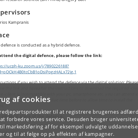
pervisors
irios Kampranis
ace
 defence is conducted as a hybrid defence.
attend the digital defence, please follow the link
:
ps://ucph-ku.zoom.us/j/7890226188?
=oOCkH4B0tcCbB1oDsiPogzHALx72jg.1
ructions if you wish to attend the defence via the digital solution: Please
low the link and hereafter the instructions to download the required -clie
the -client is incompatible with your pc, smartphone etc. you can attend v
rug af cookies
nternet browser. Log-in in due time before to allow time to install the -
nt.
tredjepartsprodukter til at registrere brugernes adfæ
 physical place of the defence:
e at forbedre vores service. Desuden bruger universitet
il markedsføring af for eksempel udvalgte uddannelser e
lding: Dyrlægevej 100, Floor: 1st, Auditorium A1-05.01, Dyrlægevej 100, 1
deriksberg C
r og til at følge op på effekten af kampagner.