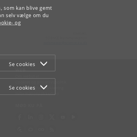
es, som kan blive gemt
an selv vælge om du
okie- og
Kontakt:
SCIENCE Kommunikation
webmaster
@
science
.
ku
.
dk
Se cookies
WEB
Om websitet
Cookies og privatlivspolitik
Se cookies
Tilgængelighedserklæring
Informationssikkerhed
MØD KU PÅ