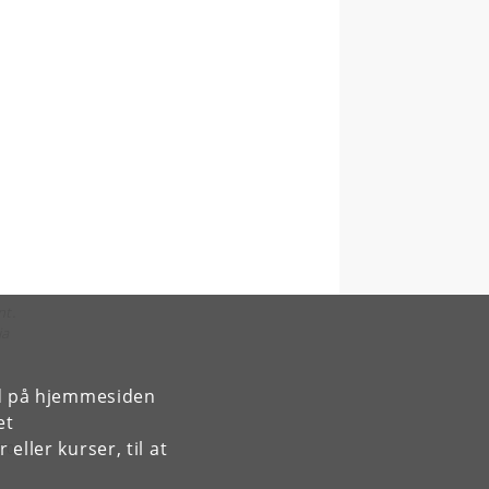
nt.
ia
rd på hjemmesiden
et
ller kurser, til at
870