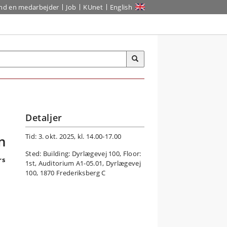
ind en medarbejder
Job
KUnet
English
Detaljer
Tid: 3. okt. 2025, kl. 14.00-17.00
n
Sted: Building: Dyrlægevej 100, Floor:
rs
1st, Auditorium A1-05.01, Dyrlægevej
100, 1870 Frederiksberg C